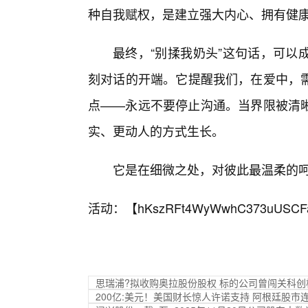
种自我赋权，是建立强大内心、拥有健
最终，“别揉我奶头”这句话，可以
刻对话的开端。它提醒我们，在爱中，
点——永远不要停止沟通。当界限被清晰
实、更动人的方式生长。
它是在细微之处，对彼此最温柔的呵
活动：【
hKszRFt4WyWwhC373uUSCF
思瑞浦?拟收购奥拉股份股权 标的公司曾闯关科创板
200亿:美元！美国财长惊人许诺支持 阿根廷股市