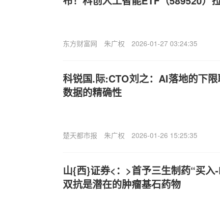
布！科创人工智能ETF（589520）
东方财富网
朱广权
2026-01-27 03:24:35
科锐国.际:CTO刘之：AI落地的下
数据的精确性
楚天都市报
朱广权
2026-01-26 15:25:35
山{西}证券<：>首予三生制药“买入-B”
双抗是潜在的肿瘤基石药物