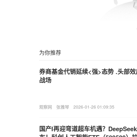
为你推荐
券商基金代销延续<强>态势 .头部
战场
观察网
张雅琴
2026-01-26 01:09:35
国产
I再迎弯道超车机遇？DeepSe