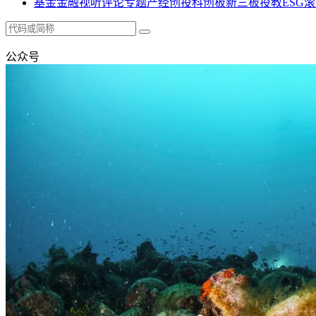
基金
金融
视听
评论
专题
产经
创投
科创板
新三板
投教
ESG
滚
公众号