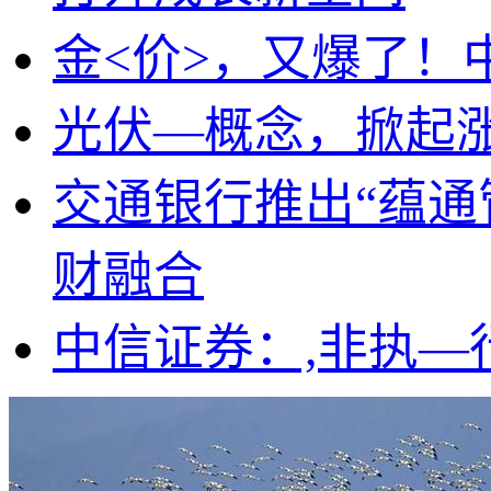
金<价>，又爆了！
光伏—概念，掀起
交通银行推出“蕴通
财融合
中信证券：,非执—