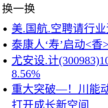
换一换
美.国航.空聘请行
泰康人‘寿’启动<
尤安设.计(30098
8.56%
重大突破—！川能动
打开成长新空间