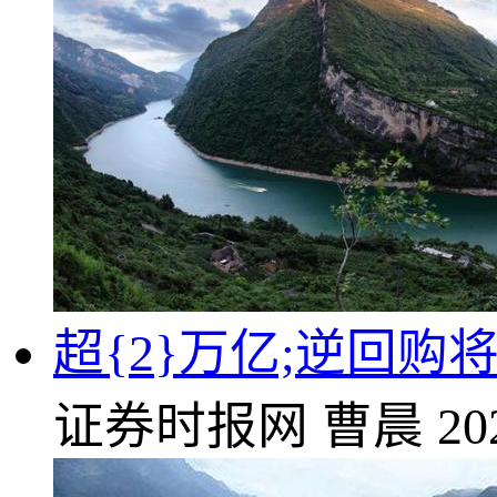
超{2}万亿;逆回
证券时报网
曹晨
20