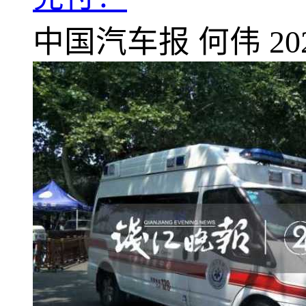
中国汽车报
何伟
20