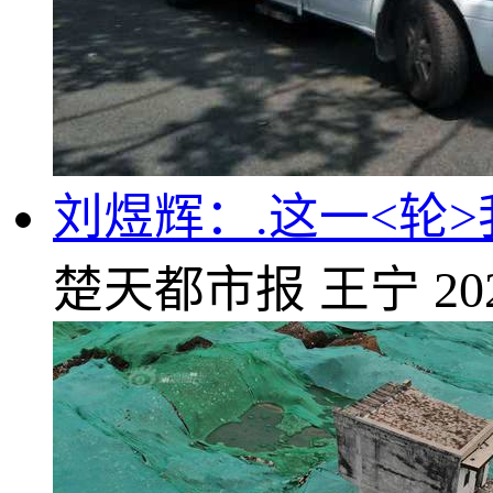
刘煜辉：.这一<轮
楚天都市报
王宁
20